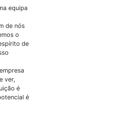
ma equipa
um de nós
Vemos o
spírito de
sso
 empresa
e ver,
uição é
otencial é