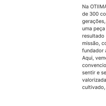
Na OTIIM
de 300 co
gerações,
uma peça 
resultado
missão, c
fundador 
Aqui, vem
convencion
sentir e 
valorizad
cultivado,