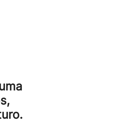
 uma
s,
turo.