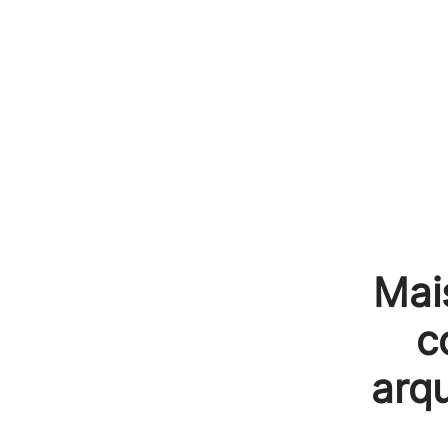
Mai
c
arqu