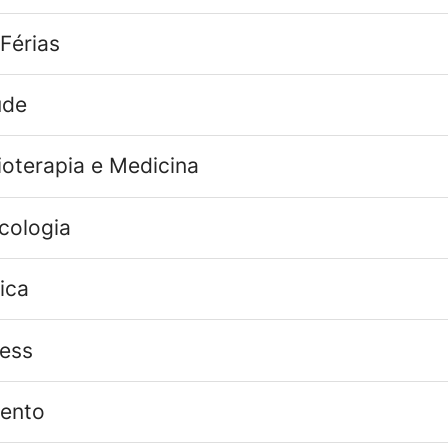
Férias
úde
ioterapia e Medicina
cologia
ica
ness
ento